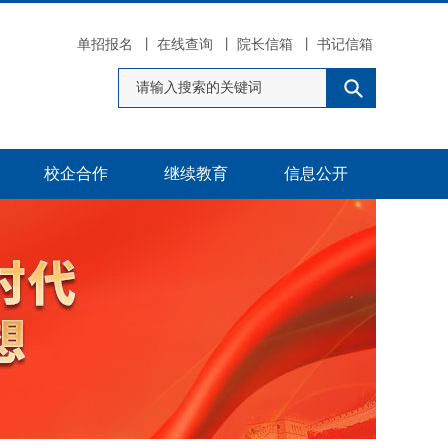
单招报名
丨
在线查询
丨
院长信箱
丨
书记信箱
校企合作
继续教育
信息公开